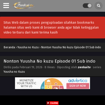
Situs Web dalam proses penguploadan silahkan bookmarks
halaman situs web kami di browser anda agar tidak ketinggalan
video terbaru dari kami terima kasih
Beranda
›
Yuusha no Kuzu
›
Nonton Yuusha No kuzu Episode 01 Sub indo
Nonton Yuusha No kuzu Episode 01 Sub indo
Dirilis pada
Februari 19, 2026
·
8 Views
· Diposting oleh
zenkaitv
· series
Yuusha no Kuzu