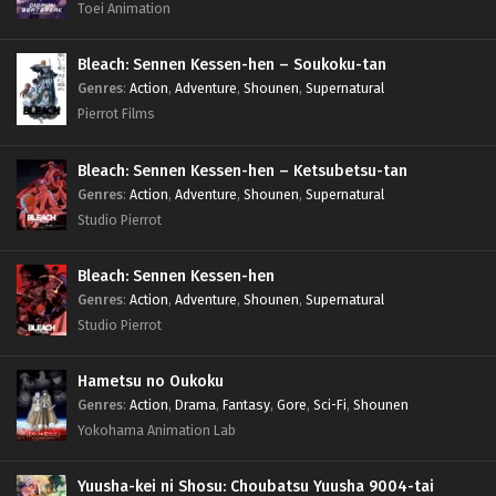
Toei Animation
Bleach: Sennen Kessen-hen – Soukoku-tan
Genres
:
Action
,
Adventure
,
Shounen
,
Supernatural
Pierrot Films
Bleach: Sennen Kessen-hen – Ketsubetsu-tan
Genres
:
Action
,
Adventure
,
Shounen
,
Supernatural
Studio Pierrot
Bleach: Sennen Kessen-hen
Genres
:
Action
,
Adventure
,
Shounen
,
Supernatural
Studio Pierrot
Hametsu no Oukoku
Genres
:
Action
,
Drama
,
Fantasy
,
Gore
,
Sci-Fi
,
Shounen
Yokohama Animation Lab
Yuusha-kei ni Shosu: Choubatsu Yuusha 9004-tai