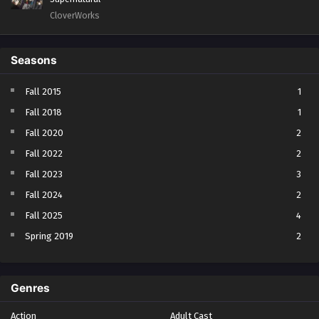
CloverWorks
Seasons
Fall 2015
1
Fall 2018
1
Fall 2020
2
Fall 2022
2
Fall 2023
3
Fall 2024
2
Fall 2025
4
Spring 2019
2
Spring 2023
2
Spring 2024
2
Genres
Spring 2025
1
Action
Adult Cast
Summer 2021
1