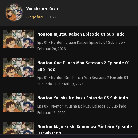
Yuusha no Kuzu
Ongoing
-
?
/ 24
Nonton Jujutsu Kaisen Episode 01 Sub indo
Eps 01 - Nonton Jujutsu Kaisen Episode 01 Sub indo -
Februari 20, 2026
Nonton One Punch Man Seasons 2 Episode 01
Sub indo
Eps 01 - Nonton One Punch Man Seasons 2 Episode 01
Sub indo - Februari 19, 2026
Nonton Yuusha No kuzu Episode 05 Sub indo
Eps 05 - Nonton Yuusha No kuzu Episode 05 Sub indo -
Februari 19, 2026
Nonton Majutsushi Kunon wa Mieteiru Episode
01 Sub Indo