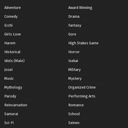
Adventure
Award Winning
Summer 2023
2
Comedy
Winter 2021
Drama
2
Winter 2026
28
Ecchi
Fantasy
Girls Love
Gore
Harem
High Stakes Game
Historical
Horror
Idols (Male)
Isekai
Josei
Military
Music
Mystery
Mythology
Organized Crime
Parody
Performing Arts
Reincarnation
Romance
Samurai
School
Sci-Fi
Seinen